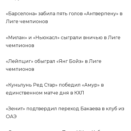
«Барселона» забила пять голов «Антверпену» в
Лиге чемпионов
«Милан» и «Ньюкасл» сыграли вничью в Лиге
чемпионов
«Лейпциг» обыграл «Янг Бойз» в Лиге
чемпионов
«Куньлунь Ред Стар» победил «Амур» в
единственном матче дня в КХЛ
«Зенит» подтвердил переход Бакаева в клуб из
ОАЭ