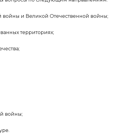
й войны и Великой Отечественной войны;
ванных территориях;
чества;
й войны;
уре.