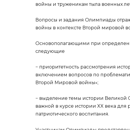
войны и труженикам тыла военных лет
Вопросы и задания Олимпиады отраж
войны в контексте Второй мировой в
Основополагающими при определен
следующие
− приоритетность рассмотрения исто
включением вопросов по проблематик
Второй Мировой войны»;
− выделение темы истории Великой От
важной в курсе истории XX века для
патриотического воспитания.
Участникам Олимпиады представлен