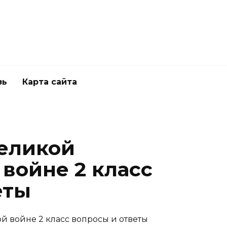
зь
Карта сайта
еликой
войне 2 класс
еты