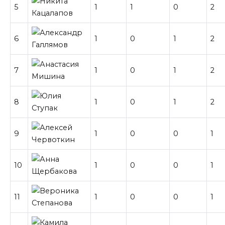
5
1
1
0
2
6
1
0
1
2
7
1
0
1
2
8
1
0
1
2
9
1
0
0
1
10
1
0
0
1
11
1
0
0
1